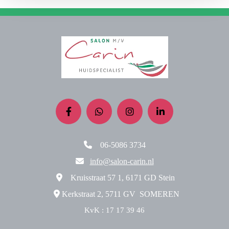

06-5086 3734

info@salon-carin.nl

Kruisstraat 57 1, 6171 GD Stein

Kerkstraat 2, 5711 GV SOMEREN
KvK : 17 17 39 46