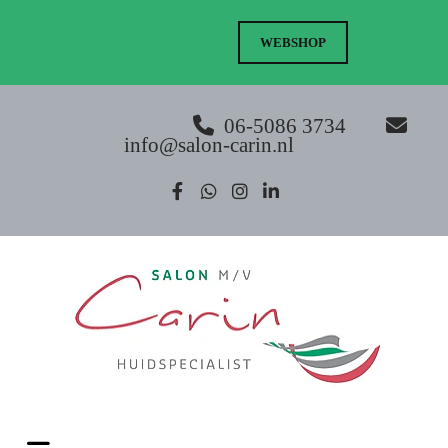
WEBSHOP
06-5086 3734


info@salon-carin.nl