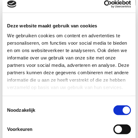
Deze website maakt gebruik van cookies
We gebruiken cookies om content en advertenties te
Massage
personaliseren, om functies voor social media te bieden
en om ons websiteverkeer te analyseren. Ook delen we
Bij Salon Carin kun je terecht voor diverse
informatie over uw gebruik van onze site met onze
massages. Het beste kun je contact met Salon
partners voor social media, adverteren en analyse. Deze
Carin opnemen om te weten wat Salon Carin voor
partners kunnen deze gegevens combineren met andere
jou kan betekenen.
informatie die u aan ze heeft verstrekt of die ze hebben
verzameld op basis van uw gebruik van hun services.
Stoelmassage
Voor pijnklachten aan hoofd, nek, schouders en
Toestemmingsselectie
armen is een stoelmassage zeer geschikt; kort en
Noodzakelijk
krachtige massage > Binnen 15 min. van de
pijnklachten af of vele malen verminderd in 1 - 3
behandelingen. De techniek die wordt toegepast
Voorkeuren
heet Atlasmassage. Deze kan uitgebreid worden